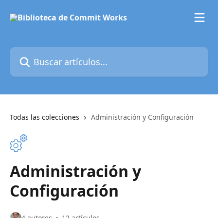
Ir al contenido principal
Buscar artículos...
Todas las colecciones
Administración y Configuración
Administración y
Configuración
4 autores
12 artículos